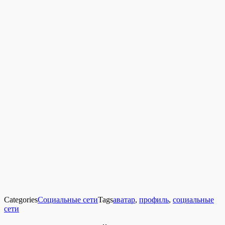
Categories
Социальные сети
Tags
аватар
,
профиль
,
социальные
сети