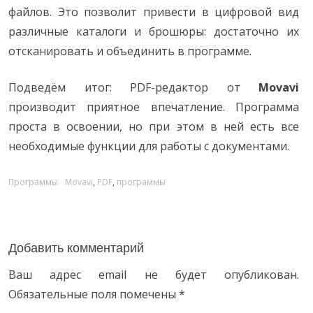
файлов. Это позволит привести в цифровой вид
различные каталоги и брошюры: достаточно их
отсканировать и объединить в программе.
Подведём итог: PDF-редактор от
Movavi
производит приятное впечатление. Программа
проста в освоении, но при этом в ней есть все
необходимые функции для работы с документами.
C
Программы
T
Movavi
,
PDF
,
программы
a
a
t
g
e
s
Добавить комментарий
g
Ваш адрес email не будет опубликован.
o
Обязательные поля помечены
*
r