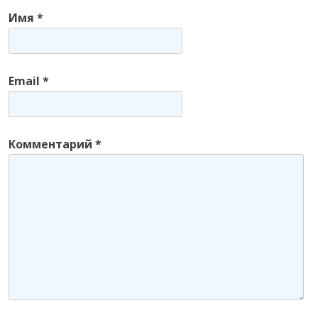
i
Имя
*
e
s
Email
*
Комментарий
*