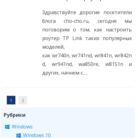
Здравствуйте дорогие посетители
блога cho-cho.ru, сегодня мы
поговорим о том, как настроить
роутер TP Link таких популярных
моделей,
как wr740n, wr741nd, wr841n, wr842n
d, wr941nd, wa850re, w8151n и
других, начнем-с….
1
2
Навигация
Рубрики
по
записям
Windows
Windows 10