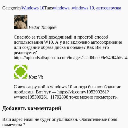
Categories
Windows 10
Tags
windows
,
windows 10
,
автозагрузка
Fedor Timofeev
Спасибо за такой доходчивый и простой способ
использования W10. А у вас включено автосохранение
или создание образа диска в облаке? Как Вы это
реализуете?
https://uploads.disquscdn.com/images/aaad6bee99e549f4fd6
Kotz Vit
С автозагрузкой в windows 10 иногда бывают большие
проблемы. Вот тут — https://vk.com/y105399261?
w=note105399261_11792898 тоже можно посмотреть.
Добавить комментарий
Ваш адрес email не будет опубликован.
Обязательные поля
помечены
*