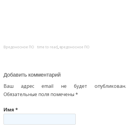
C
Вредоносное ПО
T
time to read
,
вредоносное ПО
a
a
t
g
e
s
Добавить комментарий
g
Ваш адрес email не будет опубликован.
o
Обязательные поля помечены
*
r
i
Имя
*
e
s