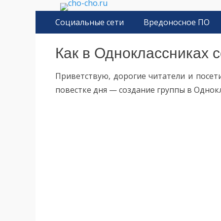
Чо?! Чо?!
Основное меню
Перейти
Социальные сети
Вредоносное ПО
к
содержимому
Как в Одноклассниках с
Приветствую, дорогие читатели и посе
повестке дня — создание группы в Однокл