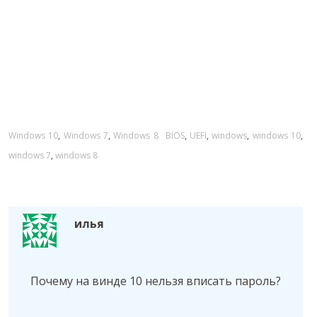
C
Windows 10
,
Windows 7
,
Windows 8
T
BIOS
,
UEFI
,
windows
,
windows 10
,
a
windows 7
,
windows 8
a
t
g
e
s
g
илья
o
r
i
Почему на винде 10 нельзя вписать пароль?
e
s