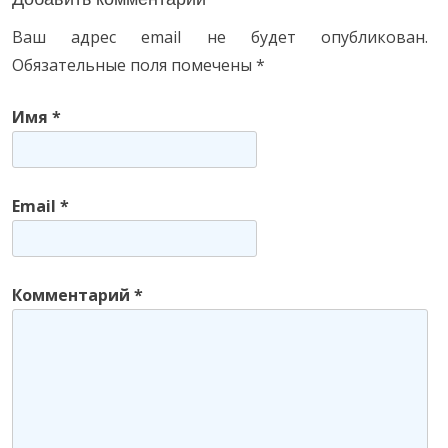
g
Ваш адрес email не будет опубликован.
o
Обязательные поля помечены
*
r
i
Имя
*
e
s
Email
*
Комментарий
*