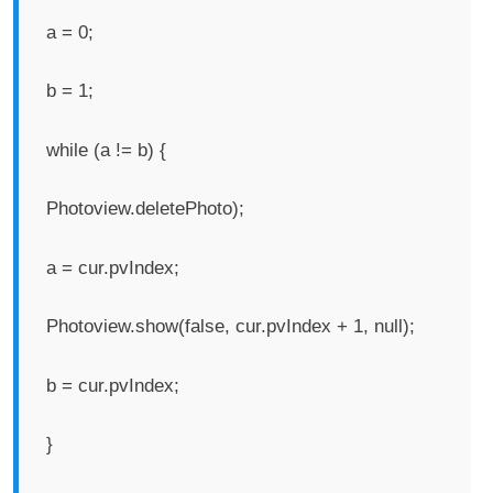
а = 0;
b = 1;
while (a != b) {
Photoview.deletePhotо);
а = cur.pvIndex;
Photoview.show(false, cur.pvIndex + 1, null);
b = cur.pvIndex;
}